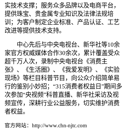
实技术支撑；
服务
众多品牌以及电商平台
，
提供珠宝、贵金属
专业知识
及法律法规培
训；为客户制定企业标准、产品认证、工艺
改进等提供技术支持
。
中心
先后与中央电视台
、新华社等10余
家官方权威媒体合作30余次
，
累计覆盖受众
超千万人次，
录制
中央电视台《消费主
张》、《生活圈》、《我爱发明》、《实验
现场》等栏目科普节目，向公众介绍简单易
行的鉴别小妙招；
“3
15
消费者权益日”期间多
次参加
“央视频”
科普直播、
新华社采访及视
频
宣传，
深耕行业公益服务，切实维护消费
者权益。
官方网站：
http://www.chn-njtc.com