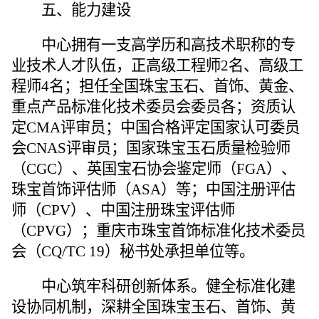
五、能力建设
中心
拥有一支高学历和高技术职称的专
业技术人才队伍，正高级工程师2名、高级工
程师4名；担任
全国珠宝玉石
、首饰、黄金、
重点产品
标准化技术委员会委员
各
；
资质认
定CMA评审员；中国合格评定国家认可委员
会CNAS评审员
；国家珠宝玉石质量检验师
（CGC）、英国
宝石
协会鉴定师（FGA）、
珠宝首饰评估师（ASA）等；中国注册评估
师（CPV）
、中国注册珠宝评估师
（CPVG）
；重庆市珠宝首饰标准化技术委员
会（CQ/TC 19）秘书处承担单位
等
。
中心
筑牢科研创新
体系
。健全标准化建
设协同机制，深耕全国珠宝玉石、首饰、黄