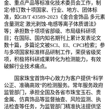
金
、重点产品
等标准化技术委员会工作，
制
定/修订
数十
项国家、行业、地方、团体标
准，如GB/T 43589-2023《金合金饰品 多元素
含量测定 激光剥蚀-电感等离子体质谱法》
等
；
承担
数十
项
项
省部级、市局级科研项
目；在国际、国内知名期刊上累计发表论文
数十
篇，多篇论文被
SCI、
EI、CPCI检索；
参
与多项国家标准样品研制工作
，荣获省级奖
项，积极将
科研成果转化
为检测能力
，有效
破解行业技术痛点。
国家珠宝首饰中心致力为客户提供
“
科学
公正、准确高
效
”
的检测服务。
常年
服务政府
监管部门，承担全国及
各省市
珠宝玉石、贵
金属
、仿真饰品
等监督抽查、风险监测
、执
法检查等
任务，为监管部门精准执法提供坚