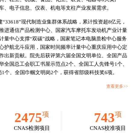
服务平台，获燃气表、称重传感器、电能表等7个国家
覆盖长度、温度、力学、电磁、无线电、时间频率、光
量器具的所有强制检定项目集中了全市绝大多数最高社
摩、建筑材料、轻工、机械、食品、化工、农资、电器
边汽车、摩托车、电子信息、仪表、机电等支柱产业发
重庆市构建“33618”现代制造业集群体系战略，累计
杆平台。积极推进通信产品检测中心、国家汽车摩托车
家城市能源计量中心支撑“双碳
”
战略，国家笔记本电
航产品质检中心护航北斗应用，国家时间频率计量中心
现代化新重庆作出新贡献。院先后获评第六届全国文明
成功创建中华全国总工会职工书屋示范点2个、全国工
国青年维权岗1个、全国巾帼文明岗2个，获得省部级科