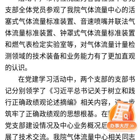
支部全体党员
参观
了
我院气体流量中心的
活
塞式气体流量标准装置、音速喷嘴并联法气
体流量标准装置、钟罩式气体流量标准装置
和
燃气表检定实验室等，对气体流量计量检
测领域的技术装备和业务能力有了更加直观
的认识。
在党建学习活动中
，
两个支部的支部书
记分别
领学了《习近平总书记关于树立和践
行正确政绩观论述摘编》
相关内容，进一步
筑牢了正确政绩观的思想根基
。
在熟悉了
各
党
支部建设情况及中心业务概况
后，双方开
展了
技术交流
。我院气体流量中心相关
同志