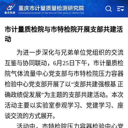
市计量质检院与市特检院开展支部共建活
动
为进一步深化与兄弟单位党组织的交流
互鉴与协同联动
，
6
月
25
日下午，
市计量质检
院
气体流量中心党支部
与市特检院
压力容器
检验中心党支部开展了以
“
支部共建强根基
正
确政绩促发展
”
为主题的支部共建活动。本次
活动
主要以实验室参观学习、党建学习、座
谈交流的方式展开
。
活动中，
市特检院压力容器检验中心党