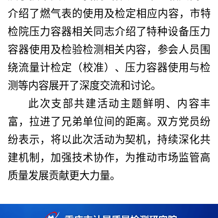
介绍了
燃气表
的
使用
及检定相应内容
，
市特
检院压力容器相关
同志介绍了特种设备压力
容器使用及检验检测相关
内容，
参会人员围
绕
流量计检定（校准）
、压力容器使用与检
测等内容展开了
深度交流和讨论
。
此次支部共建活动主题鲜明、内容丰
富，
拉进了兄弟单位间的距离
。双方党员
纷
纷
表示，将以此次活动为契机，持续深化共
建机制，加强技术协作，为推动
市场监管
高
质量发展贡献更大力量
。