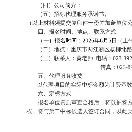
（
一
）
营业执照；
（
二
）
法人代表身份证明及委托
（
三
）
代理人身份证明；
（
四
）
公司简介；
（
五
）
招标代理服务承诺书。
（以上材料须提交复印件一份并加盖
四、
报名时间、地点、联系方式
（
一
）
报名时间：
202
6
年
6
月
5
日
（
二
）
地点：重庆市
两江新区
杨
（
三
）
联系人
：
黄老师
电话：
02
传真：
五、代理服务收费
以代理项目的实际中标金额为计