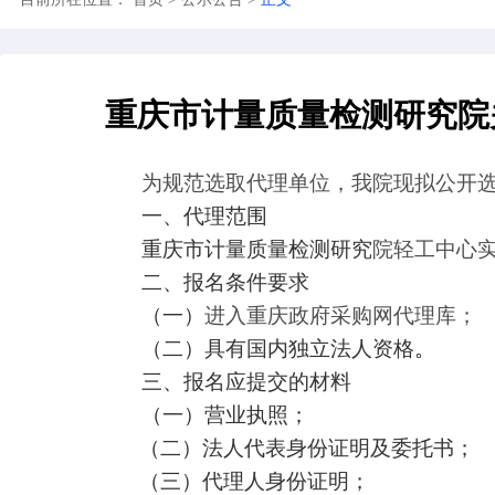
目前所在位置：
首页
>
公示公告
>
正文
重庆市计量质量检测研
为规范选取代理单位，我院现拟
一、代理范围
重庆
市
计量质量检测研究
院
轻工
二、
报名条件要求
（
一
）
进入重庆政府采购网代理
（
二
）
具有国内独立法人资格
。
三、报名应提交的材料