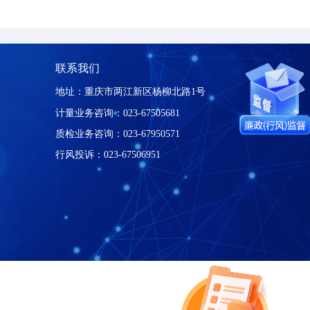
布。如第一中标候选人未能在
3
日内签订合同，则
重庆市计量质量检测
202
6
年
6
月
2
速导航
联系我们
地址：重庆市两江新区杨柳北路1号
我们
计量业务咨询：023-67505681
服务
质检业务咨询：023-67950571
动态
行风投诉：023-67506951
公告