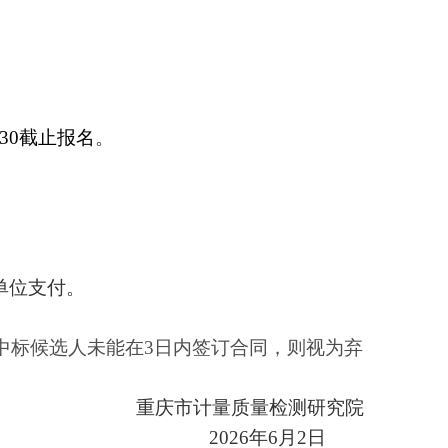
5
日上午
11:30
截止报名
。
取，由中标单位支付。