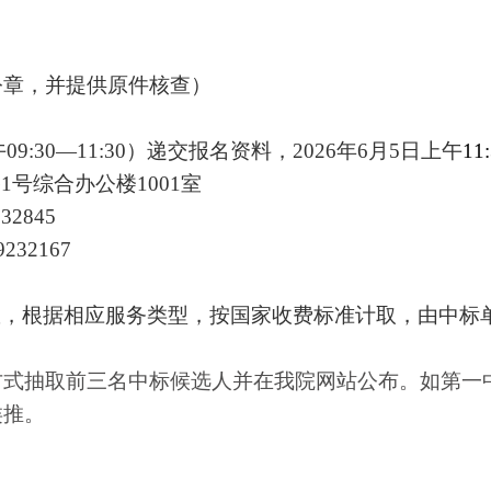
书；
单位公章，并提供原件核查）
（
上
午
09
:30—1
1
:30
）递交报名资料，
202
6
年
6
月
柳北路
1
号综合办公楼
1001
室
3-89232845
023-89232167
费基数，根据相应服务类型，按国家收费标准计